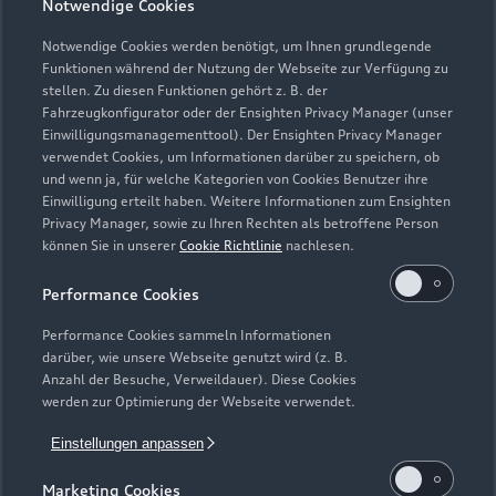
Bitte beachten Sie, dass außerhalb der gesetzlichen
Notwendige Cookies
Öffnungszeiten keine Beratung, kein Verkauf und keine
Notwendige Cookies werden benötigt, um Ihnen grundlegende
Probefahrt erfolgen kann.
Funktionen während der Nutzung der Webseite zur Verfügung zu
stellen. Zu diesen Funktionen gehört z. B. der
Fahrzeugkonfigurator oder der Ensighten Privacy Manager (unser
Einwilligungsmanagementtool). Der Ensighten Privacy Manager
Zurück nach oben
verwendet Cookies, um Informationen darüber zu speichern, ob
und wenn ja, für welche Kategorien von Cookies Benutzer ihre
Einwilligung erteilt haben. Weitere Informationen zum Ensighten
Modelle
Privacy Manager, sowie zu Ihren Rechten als betroffene Person
können Sie in unserer
Cookie Richtlinie
nachlesen.
Kaufen & leasen
Alle Modelle
Performance Cookies
Modelle vergleichen
Service & Zubehör
Performance Cookies sammeln Informationen
Neuwagensuche
darüber, wie unsere Webseite genutzt wird (z. B.
Elektromodelle
Anzahl der Besuche, Verweildauer). Diese Cookies
Gebrauchtwagensuche
Support
werden zur Optimierung der Webseite verwendet.
Saisonale Angebote
Plug-in-Hybride
Gebrauchtwagen
Einstellungen anpassen
Audi Services
Über Audi
Kundenservice
Finanzierung
Marketing Cookies
Garantie