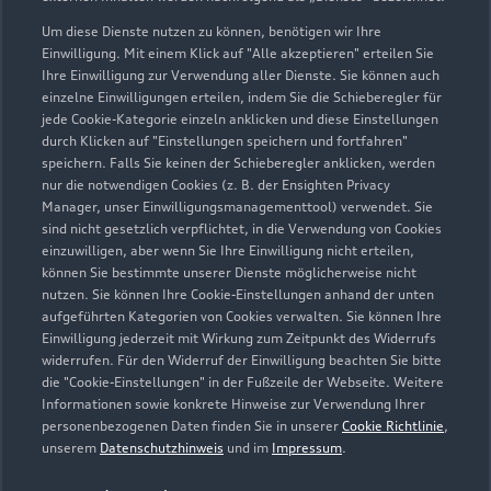
037607 8640
Um diese Dienste nutzen zu können, benötigen wir Ihre
Einwilligung. Mit einem Klick auf "Alle akzeptieren" erteilen Sie
Ihre Einwilligung zur Verwendung aller Dienste. Sie können auch
info@ah-kiessling.de
einzelne Einwilligungen erteilen, indem Sie die Schieberegler für
jede Cookie-Kategorie einzeln anklicken und diese Einstellungen
Kontaktdaten herunterladen
durch Klicken auf "Einstellungen speichern und fortfahren"
speichern. Falls Sie keinen der Schieberegler anklicken, werden
nur die notwendigen Cookies (z. B. der Ensighten Privacy
Manager, unser Einwilligungsmanagementtool) verwendet. Sie
sind nicht gesetzlich verpflichtet, in die Verwendung von Cookies
Öffnungszeiten
einzuwilligen, aber wenn Sie Ihre Einwilligung nicht erteilen,
können Sie bestimmte unserer Dienste möglicherweise nicht
nutzen. Sie können Ihre Cookie-Einstellungen anhand der unten
Verkauf/Showroom
aufgeführten Kategorien von Cookies verwalten. Sie können Ihre
Einwilligung jederzeit mit Wirkung zum Zeitpunkt des Widerrufs
Geschlossen
,
öffnet am
Montag 08:00
widerrufen. Für den Widerruf der Einwilligung beachten Sie bitte
die "Cookie-Einstellungen" in der Fußzeile der Webseite. Weitere
Informationen sowie konkrete Hinweise zur Verwendung Ihrer
Service/Werkstatt
personenbezogenen Daten finden Sie in unserer
Cookie Richtlinie
,
Geschlossen
,
öffnet am
Montag 06:00
unserem
Datenschutzhinweis
und im
Impressum
.