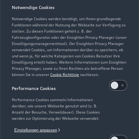
Notwendige Cookies
Notwendige Cookies werden benötigt, um Ihnen grundlegende
Zu den Rädern
Funktionen während der Nutzung der Webseite zur Verfügung zu
stellen. Zu diesen Funktionen gehört z. B. der
Fahrzeugkonfigurator oder der Ensighten Privacy Manager (unser
Einwilligungsmanagementtool). Der Ensighten Privacy Manager
Zurück nach oben
verwendet Cookies, um Informationen darüber zu speichern, ob
und wenn ja, für welche Kategorien von Cookies Benutzer ihre
Einwilligung erteilt haben. Weitere Informationen zum Ensighten
Modelle
Privacy Manager, sowie zu Ihren Rechten als betroffene Person
können Sie in unserer
Cookie Richtlinie
nachlesen.
Kaufen & leasen
Alle Modelle
Performance Cookies
Modelle vergleichen
Service & Zubehör
Performance Cookies sammeln Informationen
Neuwagensuche
darüber, wie unsere Webseite genutzt wird (z. B.
Elektromodelle
Anzahl der Besuche, Verweildauer). Diese Cookies
Gebrauchtwagensuche
Support
werden zur Optimierung der Webseite verwendet.
Saisonale Angebote
Plug-in-Hybride
Gebrauchtwagen
Einstellungen anpassen
Audi Services
Über Audi
Kundenservice
Finanzierung